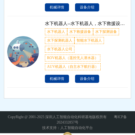
机械详情
设备介绍
水下机器人--水下机器人，水下救援设备，水下探测机器人 ，水下探测设备
水下机器人
水下救援设备
水下探测设备
水下探测机器人
智能水下机器人
水下机器人公司
ROV机器人（遥控无人潜水器）
AUV机器人（自主水下航行器）
机械详情
设备介绍
CopyRight @ 2001-2025 深圳人工智能自动化科研基地版权所有
粤ICP备
2024332857号
技术支持：
人工智能自动化平台