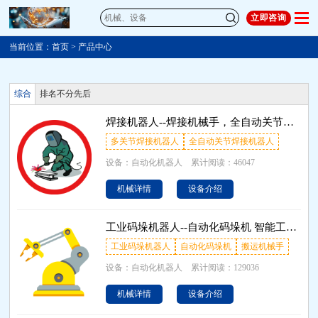
立即咨询
当前位置：
首页
>
产品中心
综合
排名不分先后
焊接机器人--焊接机械手，全自动关节焊接机器人
多关节焊接机器人
全自动关节焊接机器人
设备：自动化机器人 累计阅读：
46047
机械详情
设备介绍
工业码垛机器人--自动化码垛机 智能工业码垛机器人
工业码垛机器人
自动化码垛机
搬运机械手
设备：自动化机器人 累计阅读：
129036
机械详情
设备介绍